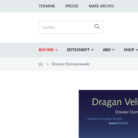
TERMINE
PRESSE
MARE ARCHIV
BÜCHER
ZEITSCHRIFT
ABO
SHOP
Dossier Domaszewski
Zum
Ende
der
Bildgalerie
springen