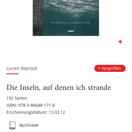
Zum
Anfang
der
Lucien Deprijck
Vergriffen
Bildgalerie
springen
Die Inseln, auf denen ich strande
192 Seiten
ISBN: 978-3-86648-171-8
Erscheinungsdatum: 13.03.12
Buchcover