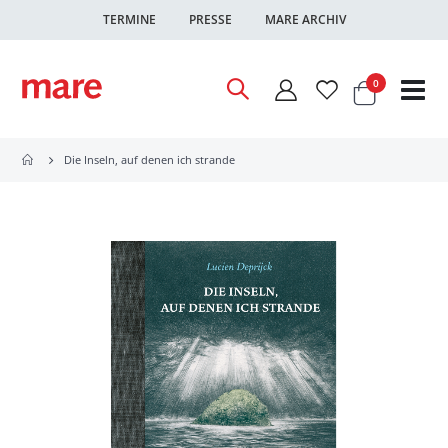
TERMINE
PRESSE
MARE ARCHIV
Warenkor
Artikel
0
Nav
ums
Die Inseln, auf denen ich strande
Zum
Ende
der
Bildgalerie
springen