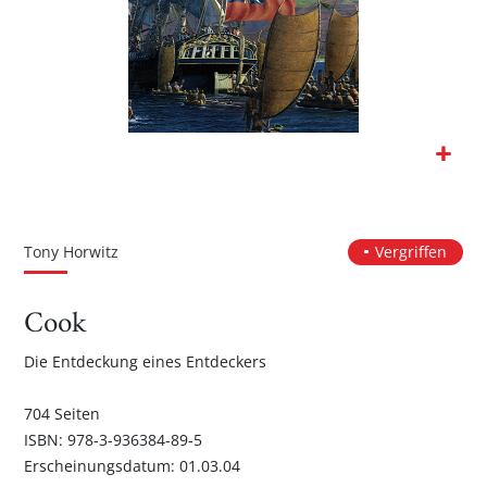
Zum
Anfang
der
Tony Horwitz
Vergriffen
Bildgalerie
springen
Cook
Die Entdeckung eines Entdeckers
704 Seiten
ISBN: 978-3-936384-89-5
Erscheinungsdatum: 01.03.04