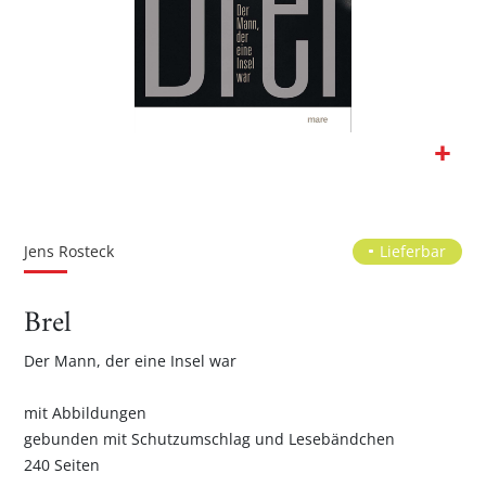
Zum
Anfang
der
Jens Rosteck
Lieferbar
Bildgalerie
springen
Brel
Der Mann, der eine Insel war
mit Abbildungen
gebunden mit Schutzumschlag und Lesebändchen
240 Seiten