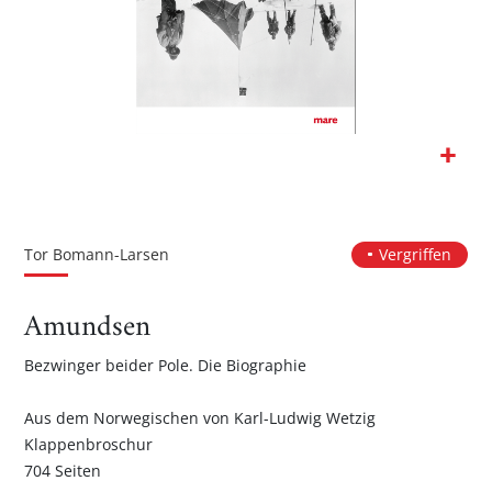
Zum
Anfang
der
Tor Bomann-Larsen
Vergriffen
Bildgalerie
springen
Amundsen
Bezwinger beider Pole. Die Biographie
Aus dem Norwegischen von Karl-Ludwig Wetzig
Klappenbroschur
704 Seiten