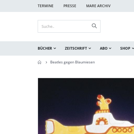
TERMINE
PRESSE
MARE ARCHIV
BÜCHER
ZEITSCHRIFT
ABO
SHOP
Beatles gegen Blaumiesen
Zum
Zum
Ende
Anfang
der
der
Bildgalerie
Bildgalerie
springen
springen