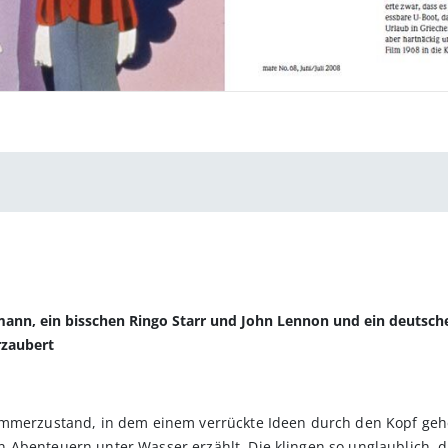
ann, ein bisschen Ringo Starr und John Lennon und ein deutsche
rzaubert
ämmerzustand, in dem einem verrückte Ideen durch den Kopf gehen
Abenteuern unter Wasser erzählt. Die klingen so unglaublich, da