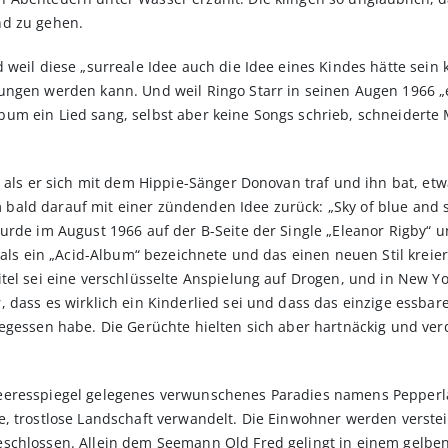
nd zu gehen.
weil diese „surreale Idee auch die Idee eines Kindes hätte sein 
ungen werden kann. Und weil Ringo Starr in seinen Augen 1966 „e
um ein Lied sang, selbst aber keine Songs schrieb, schneiderte
, als er sich mit dem Hippie-Sänger Donovan traf und ihn bat, e
ald darauf mit einer zündenden Idee zurück: „Sky of blue and s
urde im August 1966 auf der B-Seite der Single „Eleanor Rigby“ 
 als ein „Acid-Album“ bezeichnete und das einen neuen Stil kreie
tel sei eine verschlüsselte Anspielung auf Drogen, und in New Y
dass es wirklich ein Kinderlied sei und dass das einzige essbare
egessen habe. Die Gerüchte hielten sich aber hartnäckig und verd
eeresspiegel gelegenes verwunschenes Paradies namens Pepperl
, trostlose Landschaft verwandelt. Die Einwohner werden verstein
schlossen. Allein dem Seemann Old Fred gelingt in einem gelben 