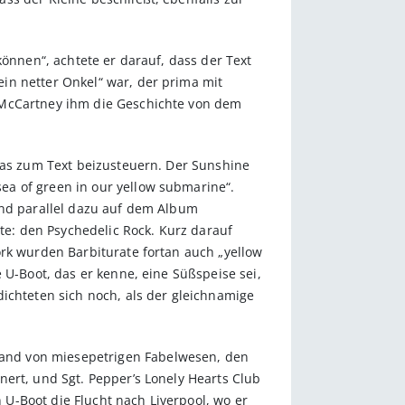
können“, achtete er darauf, dass der Text
in netter Onkel“ war, der prima mit
 McCartney ihm die Geschichte von dem
twas zum Text beizusteuern. Der Sunshine
ea of green in our yellow submarine“.
und parallel dazu auf dem Album
rte: den Psychedelic Rock. Kurz darauf
ork wurden Barbiturate fortan auch „yellow
 U-Boot, das er kenne, eine Süßspeise sei,
ichteten sich noch, als der gleichnamige
and von miesepetrigen Fabelwesen, den
ert, und Sgt. Pepper’s Lonely Hearts Club
U-Boot die Flucht nach Liverpool, wo er