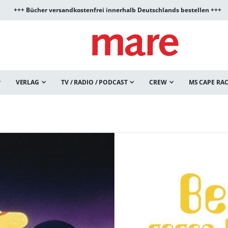
+++ Bücher versandkostenfrei innerhalb Deutschlands bestellen +++
VERLAG
TV / RADIO / PODCAST
CREW
MS CAPE RA