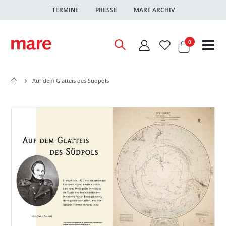
TERMINE
PRESSE
MARE ARCHIV
Warenkor
Artikel
0
Nav
ums
Auf dem Glatteis des Südpols
Zum
Zum
Ende
Anfang
der
der
Bildgalerie
Bildgalerie
springen
springen