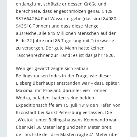
entlangfuhr, schätzte er dessen Größe und
berechnete, dass er geschmolzen genau 5 128
937 664 264 Pud Wasser ergebe (das sind 84 080
943 516 Tonnen) und dass diese Menge
ausreiche, alle 845 Millionen Menschen auf der
Erde 22 Jahre und 86 Tage lang mit Trinkwasser
zu versorgen. Der gute Mann hatte keinen
Taschenrechner zur Hand; es ist das Jahr 1820.
Weniger gewitzt zeigte sich Fabian
Bellingshausen indes in der Frage, wie dieser
Eisberg überhaupt entstanden war – dazu später.
Maximal mit Proviant, darunter vier Tonnen
Wodka, beladen, hatten seine beiden
Expeditionsschiffe am 15. Juli 1819 den Hafen von
Kronstadt bei Sankt Petersburg verlassen. Die
„Wostok“ unter Bellingshausens Kommando war
über Kiel 36 Meter lang und zehn Meter breit;
der höchste der drei Masten ragte 41 Meter über