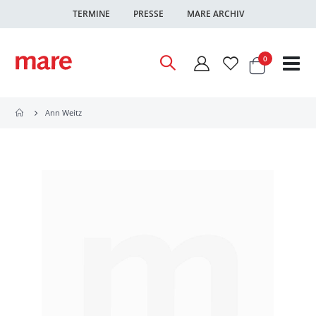
TERMINE
PRESSE
MARE ARCHIV
Warenkor
Artikel
0
Nav
ums
Ann Weitz
Zum
Ende
der
Bildgalerie
springen