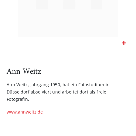
Zum
Anfang
der
Ann Weitz
Bildgalerie
springen
Ann Weitz, Jahrgang 1950, hat ein Fotostudium in
Düsseldorf absolviert und arbeitet dort als freie
Fotografin.
www.annweitz.de