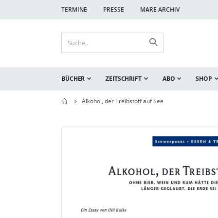
TERMINE
PRESSE
MARE ARCHIV
BÜCHER
ZEITSCHRIFT
ABO
SHOP
Alkohol, der Treibstoff auf See
Zum
Zum
Ende
Anfang
der
der
Bildgalerie
Bildgalerie
springen
springen