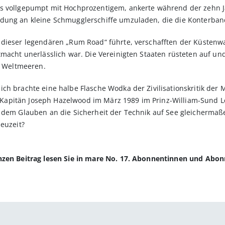
s vollgepumpt mit Hochprozentigem, ankerte während der zehn Ja
adung an kleine Schmugglerschiffe umzuladen, die die Konterban
 dieser legendären „Rum Road“ führte, verschafften der Küstenwa
tmacht unerlässlich war. Die Vereinigten Staaten rüsteten auf u
en Weltmeeren.
ch brachte eine halbe Flasche Wodka der Zivilisationskritik der
apitän Joseph Hazelwood im März 1989 im Prinz-William-Sund L
e dem Glauben an die Sicherheit der Technik auf See gleicherma
Neuzeit?
anzen Beitrag lesen Sie in mare No. 17. Abonnentinnen und Abo