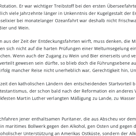
le Rotation. Er war wichtiger Treibstoff bei den ersten Überseefa
h viele Jahrzehnte länger in Unkenntnis der Kugelgestalt der Er
enselixier bei monatelanger Ozeanfahrt war deshalb nicht Frisch
Bier und Wein.
ten aus der Zeit der Entdeckungsfahrten wirft, muss denken, die
en sich nicht auf die harten Prüfungen einer Weltumsegelung ein
echen. Wenn auch der Zugang zu Wein und Bier einerseits und 
erteilt gewesen sein dürfte, so blieb doch die Führungsebene au
rfolg mancher Reise nicht unerheblich war, Gerechtigkeit hin, Un
uzeit den katholischen Ländern den entscheidenden Startvorteil
otestantismus, der schon bald nach der Reformation ein anderes 
nkfesten Martin Luther verlangten Mäßigung zu Lande, zu Wasser 
chfahren jener enthaltsamen Puritaner, die aus Abscheu vor dem
in maritimes Bollwerk gegen den Alkohol, gen Osten und gegen di
holischer Unterstützung an Amerikas Ostküste, sondern der Alk