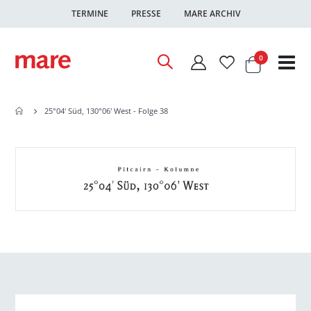
TERMINE
PRESSE
MARE ARCHIV
Warenkor
Artikel
0
Nav
ums
25°04' Süd, 130°06' West - Folge 38
Zum
Zum
Ende
Anfang
der
der
Bildgalerie
Bildgalerie
springen
springen