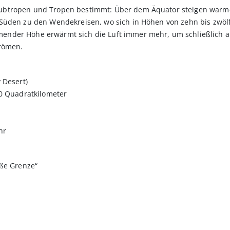
btropen und Tropen bestimmt: Über dem Äquator steigen warme L
Süden zu den Wendekreisen, wo sich in Höhen von zehn bis zwölf
nder Höhe erwärmt sich die Luft immer mehr, um schließlich als
trömen.
 Desert)
00 Quadratkilometer
hr
oße Grenze“
l