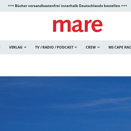
+++ Bücher versandkostenfrei innerhalb Deutschlands bestellen +++
VERLAG
TV / RADIO / PODCAST
CREW
MS CAPE RA