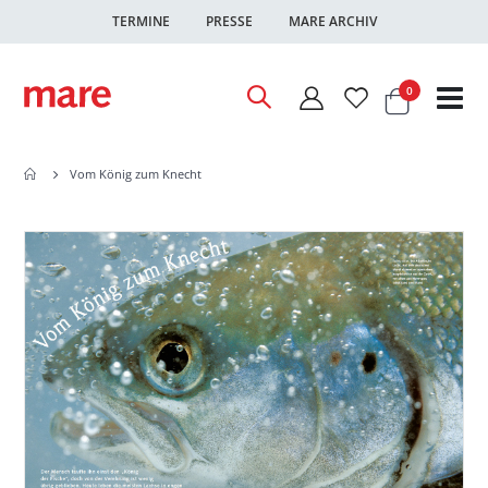
TERMINE
PRESSE
MARE ARCHIV
Warenkor
Artikel
0
Nav
ums
Vom König zum Knecht
Zum
Zum
Ende
Anfang
der
der
Bildgalerie
Bildgalerie
springen
springen