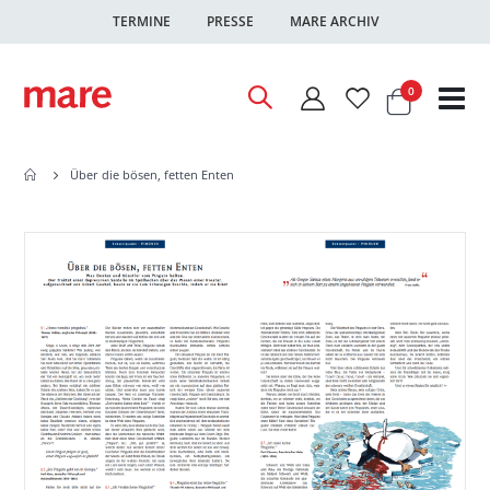
TERMINE
PRESSE
MARE ARCHIV
Warenkor
Artikel
0
Nav
ums
Über die bösen, fetten Enten
Zum
Zum
Ende
Anfang
der
der
Bildgalerie
Bildgalerie
springen
springen