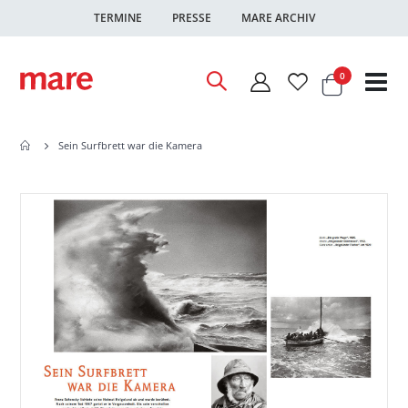
TERMINE
PRESSE
MARE ARCHIV
Warenkor
Artikel
0
Nav
ums
Sein Surfbrett war die Kamera
Zum
Zum
Ende
Anfang
der
der
Bildgalerie
Bildgalerie
springen
springen