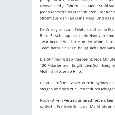
Neuseeland gefahren. 236 Meter Stahl ste
jeden Moment ins Meer stürzen. Der Kapitä
strömt aus den Tanks ins Meer. Und das a
De Vries greift zum Telefon, ruft seine Fr
Büro. Er schnappt sich sein Handy, tromme
„War Room“: Weltkarte an der Wand, Fern
Team berät die Lage, beugt sich über Ka
Die Stimmung ist angespannt. Jede Minute
120 Mitarbeitern. Es gilt, dem Schiffseig
Visitenkarte, erste Hilfe.
De Vries ruft im Svitzer-Büro in Sydney a
steigen und sich zur „Rena“ durchschlagen
Noch ist kein Vertrag unterschrieben, ke
schlecht. Erzrivale Smit, der Marktführer,