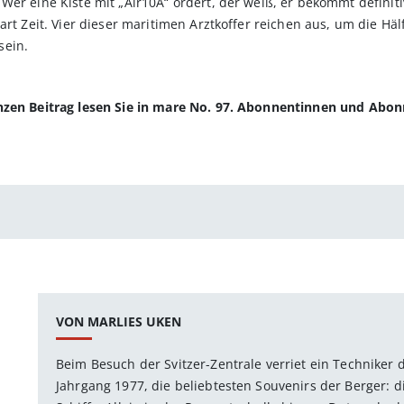
 Wer eine Kiste mit „Air10A“ ordert, der weiß, er bekommt defin
art Zeit. Vier dieser maritimen Arztkoffer reichen aus, um die Hä
sein.
anzen Beitrag lesen Sie in mare No. 97. Abonnentinnen und Abo
VON MARLIES UKEN
Beim Besuch der Svitzer-Zentrale verriet ein Techniker d
Jahrgang 1977, die beliebtesten Souvenirs der Berger: 