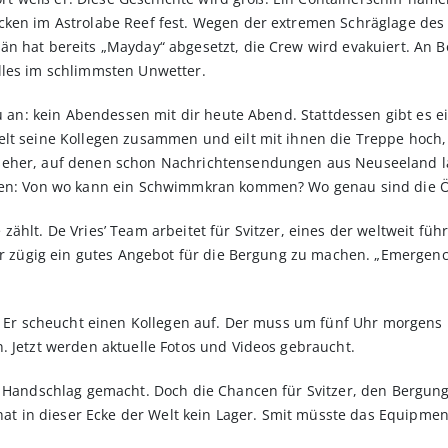
cken im Astrolabe Reef fest. Wegen der extremen Schräglage des 
n hat bereits „Mayday“ abgesetzt, die Crew wird evakuiert. An B
lles im schlimmsten Unwetter.
au an: kein Abendessen mit dir heute Abend. Stattdessen gibt es e
lt seine Kollegen zusammen und eilt mit ihnen die Treppe hoch, i
seher, auf denen schon Nachrichtensendungen aus Neuseeland la
rten: Von wo kann ein Schwimmkran kommen? Wo genau sind die Ö
 zählt. De Vries’ Team arbeitet für Svitzer, eines der weltweit
ner zügig ein gutes Angebot für die Bergung zu machen. „Emergenc
n. Er scheucht einen Kollegen auf. Der muss um fünf Uhr morgens
. Jetzt werden aktuelle Fotos und Videos gebraucht.
in Handschlag gemacht. Doch die Chancen für Svitzer, den Bergu
 hat in dieser Ecke der Welt kein Lager. Smit müsste das Equipmen