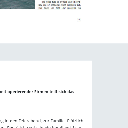
eit operierender Firmen teilt sich das
g in den Feierabend, zur Familie. Plötzlich
 „Rena“ ist frontal in ein Korallenriff vor