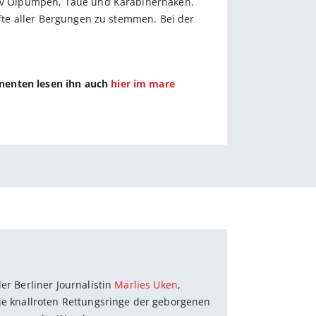
itiv Ölpumpen, Taue und Karabinerhaken.
lfte aller Bergungen zu stemmen. Bei der
nnenten lesen ihn auch
hier im mare
er Berliner Journalistin
Marlies Uken
,
die knallroten Rettungsringe der geborgenen