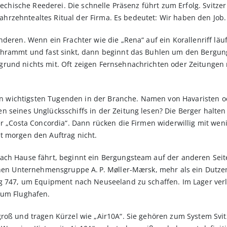
riechische Reederei. Die schnelle Präsenz führt zum Erfolg. Svitz
 jahrzehntealtes Ritual der Firma. Es bedeutet: Wir haben den Job.
deren. Wenn ein Frachter wie die „Rena“ auf ein Korallenriff läuf
chrammt und fast sinkt, dann beginnt das Buhlen um den Bergung
rund nichts mit. Oft zeigen Fernsehnachrichten oder Zeitungen n
 den wichtigsten Tugenden in der Branche. Namen von Havaristen o
seines Unglücksschiffs in der Zeitung lesen? Die Berger halten s
er „Costa Concordia“. Dann rücken die Firmen widerwillig mit wen
t morgen den Auftrag nicht.
ach Hause fährt, beginnt ein Bergungsteam auf der anderen Seite
chen Unternehmensgruppe A. P. Møller-Mærsk, mehr als ein Dutzen
ng 747, um Equipment nach Neuseeland zu schaffen. Im Lager ver
zum Flughafen.
oß und tragen Kürzel wie „Air10A“. Sie gehören zum System Svitze