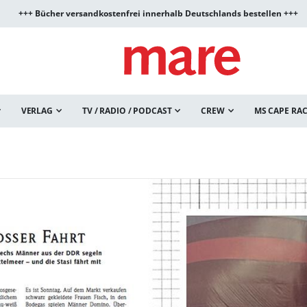
+++ Bücher versandkostenfrei innerhalb Deutschlands bestellen +++
VERLAG
TV / RADIO / PODCAST
CREW
MS CAPE RA