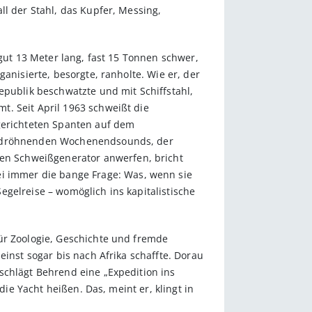
ll der Stahl, das Kupfer, Messing,
 gut 13 Meter lang, fast 15 Tonnen schwer,
anisierte, besorgte, ranholte. Wie er, der
epublik beschwatzte und mit Schiffstahl,
t. Seit April 1963 schweißt die
ngerichteten Spanten auf dem
es dröhnenden Wochenendsounds, der
en Schweißgenerator anwerfen, bricht
 immer die bange Frage: Was, wenn sie
gelreise – womöglich ins kapitalistische
ür Zoologie, Geschichte und fremde
einst sogar bis nach Afrika schaffte. Dorau
schlägt Behrend eine „Expedition ins
die Yacht heißen. Das, meint er, klingt in