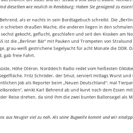
sind dieselben wie neulich in Rendsburg: Haben Sie genügend zu essen?
 Behrend, als er nachts in sein Bordtagebuch schreibt. Die „Berl
nn schieben draußen Wache, die anderen liegen in den schmalen
sechst gekocht, geflucht, geschlafen und seit den Kiosken am No
5 ist die „Berliner Bär“ mit Pauken und Trompeten von Stralsund
ge, grau-weiß gestrichene Segelyacht für acht Monate die DDR. 
, gab freie Fahrt.
küste, Höhe Oléron. Norddeich Radio redet vom heißesten Oktober
egelfläche. Fritz Schröder, der Smut, serviert mittags Wurst un
tlichen Job als Reporter beim „Neuen Deutschland“: mal Tierpar
olksreden“, winkt Karl Behrend ab und kurvt nach dem Essen mi
n der Reise drehen, da sind ihm die zwei bunten Ballonsegel als
uns aus Neugier viel zu nah. Als seine Bugwelle kommt und wir eindip