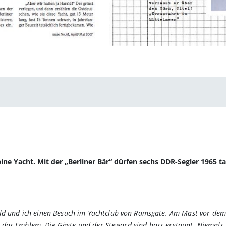
ne Yacht. Mit der „Berliner Bär“ dürfen sechs DDR-Segler 1965 tat
 und ich einen Besuch im Yachtclub von Ramsgate. Am Mast vor dem C
t: das Emblem. Die Gäste und der Steward sind bass erstaunt. Niemals