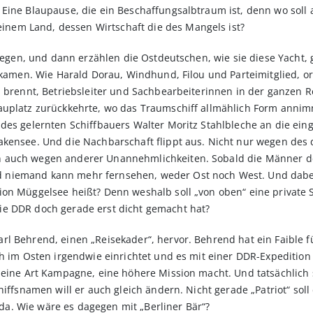
Eine Blaupause, die ein Beschaffungsalbtraum ist, denn wo soll a
em Land, dessen Wirtschaft die des Mangels ist?
rlegen, und dann erzählen die Ostdeutschen, wie sie diese Yacht,
ekamen. Wie Harald Dorau, Windhund, Filou und Parteimitglied, org
n brennt, Betriebsleiter und Sachbearbeiterinnen in der ganzen R
uplatz zurückkehrte, wo das Traumschiff allmählich Form annimm
 des gelernten Schiffbauers Walter Moritz Stahlbleche an die ei
lakensee. Und die Nachbarschaft flippt aus. Nicht nur wegen d
 auch wegen anderer Unannehmlichkeiten. Sobald die Männer d
 niemand kann mehr fernsehen, weder Ost noch West. Und dabei
on Müggelsee heißt? Denn weshalb soll „von oben“ eine private Se
ie DDR doch gerade erst dicht gemacht hat?
l Behrend, einen „Reisekader“, hervor. Behrend hat ein Faible f
h im Osten irgendwie einrichtet und es mit einer DDR-Expedition 
 eine Art Kampagne, eine höhere Mission macht. Und tatsächlich 
iffsnamen will er auch gleich ändern. Nicht gerade „Patriot“ soll 
a. Wie wäre es dagegen mit „Berliner Bär“?