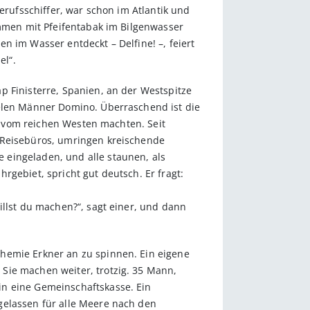
erufsschiffer, war schon im Atlantik und
ammen mit Pfeifentabak im Bilgenwasser
n im Wasser entdeckt – Delfine! –, feiert
el“.
p Finisterre, Spanien, an der Westspitze
ielen Männer Domino. Überraschend ist die
er vom reichen Westen machten. Seit
R-Reisebüros, umringen kreischende
 eingeladen, und alle staunen, als
gebiet, spricht gut deutsch. Er fragt:
illst du machen?“, sagt einer, und dann
Chemie Erkner an zu spinnen. Ein eigene
Sie machen weiter, trotzig. 35 Mann,
in eine Gemeinschaftskasse. Ein
gelassen für alle Meere nach den