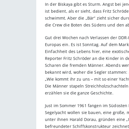
In der Biskaya gibt es Sturm. Angst bei je
ist bedient, als er sieht, dass Fritz Sch
schwimmt. Aber die „Bär“ zieht sicher dur
die Crew die Boten des Südens und den ab
Gut drei Wochen nach Verlassen der DDR-Ho
Europas ein. Es ist Sonntag. Auf dem Mar
Einfachheit des Lebens hier, eine exotisch
Reporter Fritz Schröder an die Kinder in
Scharen die fremden Männer. Abends werde
bekannt wird, woher die Segler stammen: a
„Wie kommt ihr zu uns – mit so einer Yach
Die Männer stapeln Streichholzschachteln 
erzählen sie die ganze Geschichte.
Just im Sommer 1961 fangen im Südosten B
Segelyacht wollen sie bauen, eine große,
unter ihnen Harald Dorau, gründen eine „
befreundeter Schiffskonstrukteur zeichne