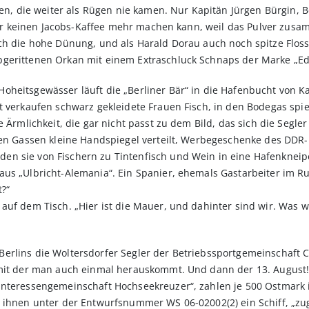
nen, die weiter als Rügen nie kamen. Nur Kapitän Jürgen Bürgin, B
röder keinen Jacobs-Kaffee mehr machen kann, weil das Pulver zus
ch die hohe Dünung, und als Harald Dorau auch noch spitze Flosse
gerittenen Orkan mit einem Extraschluck Schnaps der Marke „Ed
heitsgewässer läuft die „Berliner Bär“ in die Hafenbucht von Ka
kt verkaufen schwarz gekleidete Frauen Fisch, in den Bodegas sp
e Ärmlichkeit, die gar nicht passt zu dem Bild, das sich die Segl
 den Gassen kleine Handspiegel verteilt, Werbegeschenke des DD
n sie von Fischern zu Tintenfisch und Wein in eine Hafenkneipe
us „Ulbricht-Alemania“. Ein Spanier, ehemals Gastarbeiter im Ruhr
t?“
auf dem Tisch. „Hier ist die Mauer, und dahinter sind wir. Was w
erlins die Woltersdorfer Segler der Betriebssportgemeinschaft 
 mit der man auch einmal herauskommt. Und dann der 13. August! 
Interessengemeinschaft Hochseekreuzer“, zahlen je 500 Ostmark 
t ihnen unter der Entwurfsnummer WS 06-02002(2) ein Schiff, „zu