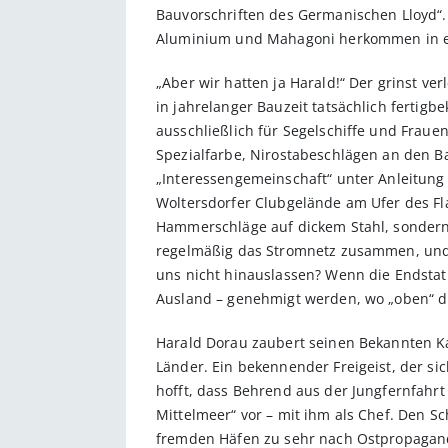
Bauvorschriften des Germanischen Lloyd“. 
Aluminium und Mahagoni herkommen in ein
„Aber wir hatten ja Harald!“ Der grinst ve
in jahrelanger Bauzeit tatsächlich fertigb
ausschließlich für Segelschiffe und Fraue
Spezialfarbe, Nirostabeschlägen an den Ba
„Interessengemeinschaft“ unter Anleitung
Woltersdorfer Clubgelände am Ufer des F
Hammerschläge auf dickem Stahl, sondern
regelmäßig das Stromnetz zusammen, und
uns nicht hinauslassen? Wenn die Endstati
Ausland – genehmigt werden, wo „oben“ d
Harald Dorau zaubert seinen Bekannten Kar
Länder. Ein bekennender Freigeist, der sic
hofft, dass Behrend aus der Jungfernfahrt
Mittelmeer“ vor – mit ihm als Chef. Den Sch
fremden Häfen zu sehr nach Ostpropagand