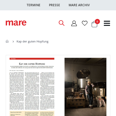
TERMINE
PRESSE
MARE ARCHIV
Warenkor
Artikel
0
Nav
ums
Kap der guten Hopfung
Zum
Zum
Ende
Anfang
der
der
Bildgalerie
Bildgalerie
springen
springen