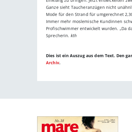
Einklang zu bringen. Jetzt entwickelten z
Ganze sieht Taucheranzügen nicht unähnlic
Mode für den Strand für umgerechnet 2,30 
Immer mehr moslemische Kundinnen schwör
Profischwimmer entwickelt wurden. „Da d
Sprecherin.
kth
Dies ist ein Auszug aus dem Text. Den g
Archiv
.