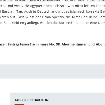
wei Brüder in Kairo Ganzkörpereinteiler inklusive Nasshaube, dam
h. Und weil viele Ägypterinnen sich so etwas nicht leisten könne
Euro am Tag. Auch in Deutschland gibt es islamisch korrekte Bad
en auf „Fast Skins“ der Firma Speedo, die Arme und Beine ver
as Badekleid eng anliegt, wählen die Mosleminnen eher eine Num
anzen Beitrag lesen Sie in mare No. 38. Abonnentinnen und Abo
AUS DER REDAKTION