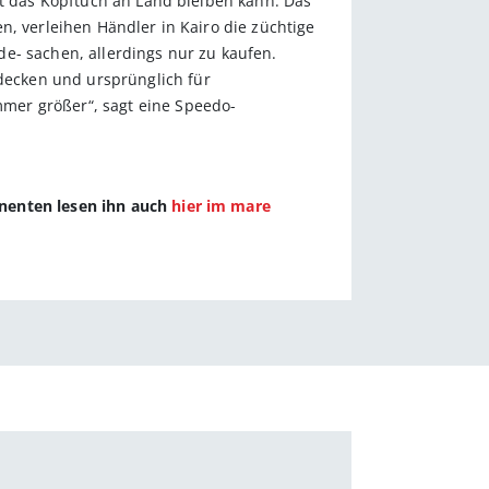
it das Kopftuch an Land bleiben kann. Das
n, verleihen Händler in Kairo die züchtige
e- sachen, allerdings nur zu kaufen.
decken und ursprünglich für
mer größer“, sagt eine Speedo-
nnenten lesen ihn auch
hier im mare