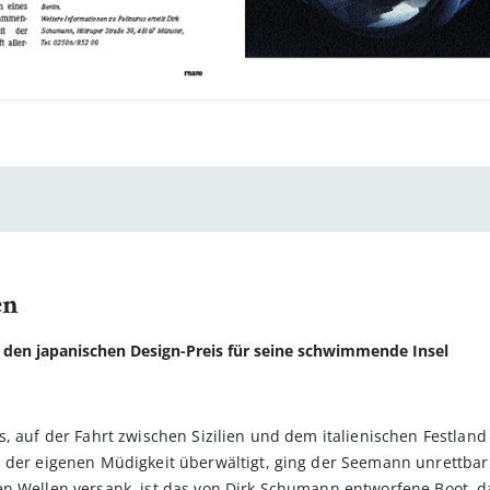
en
lt den japanischen Design-Preis für seine schwimmende Insel
s, auf der Fahrt zwischen Sizilien und dem italienischen Festland
n der eigenen Müdigkeit überwältigt, ging der Seemann unrettbar
n Wellen versank, ist das von Dirk Schumann entworfene Boot, da