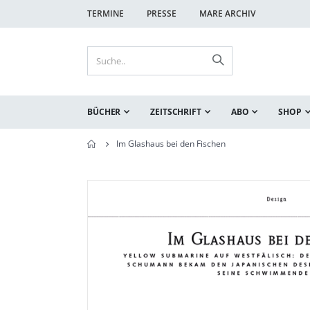
TERMINE
PRESSE
MARE ARCHIV
BÜCHER
ZEITSCHRIFT
ABO
SHOP
Im Glashaus bei den Fischen
Zum
Zum
Ende
Anfang
der
der
Bildgalerie
Bildgalerie
springen
springen