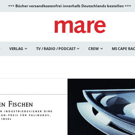
+++ Bücher versandkostenfrei innerhalb Deutschlands bestellen +++
VERLAG
TV / RADIO / PODCAST
CREW
MS CAPE RA