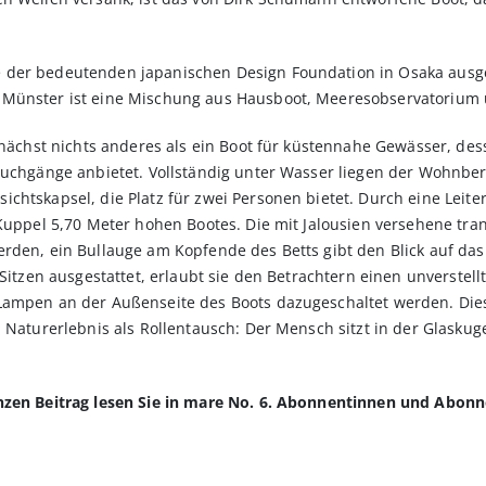
 der bedeutenden japanischen Design Foundation in Osaka ausge
 Münster ist eine Mischung aus Hausboot, Meeresobservatorium 
zunächst nichts anderes als ein Boot für küstennahe Gewässer, de
Tauchgänge anbietet. Vollständig unter Wasser liegen der Wohnb
chtskapsel, die Platz für zwei Personen bietet. Durch eine Leit
 Kuppel 5,70 Meter hohen Bootes. Die mit Jalousien versehene tr
rden, ein Bullauge am Kopfende des Betts gibt den Blick auf das 
 Sitzen ausgestattet, erlaubt sie den Betrachtern einen unverstel
Lampen an der Außenseite des Boots dazugeschaltet werden. Dies 
 Naturerlebnis als Rollentausch: Der Mensch sitzt in der Glaskugel
anzen Beitrag lesen Sie in mare No. 6. Abonnentinnen und Abon