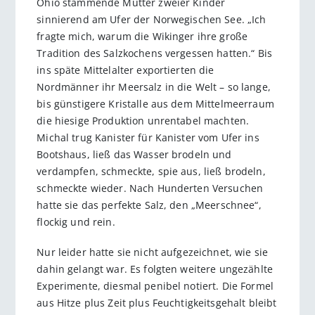
Ohio stammende Mutter zweier Kinder
sinnierend am Ufer der Nor­we­gischen See. „Ich
fragte mich, warum die Wikinger ihre große
Tradition des Salzkochens vergessen hatten.“ Bis
ins späte Mittelalter exportierten die
Nordmänner ihr Meersalz in die Welt – so lange,
bis günstigere Kris­talle aus dem Mittelmeerraum
die hiesige Produktion unrentabel mach­ten.
Michal trug Kanister für Kanister vom Ufer ins
Bootshaus, ließ das Wasser brodeln und
verdampfen, schmeckte, spie aus, ließ brodeln,
schmeckte wieder. Nach Hunderten Versuchen
hatte sie das per­fek­te Salz, den „Meerschnee“,
flockig und rein.
Nur leider hatte sie nicht aufgezeichnet, wie sie
dahin gelangt war. Es folgten weitere ungezählte
Experimente, diesmal penibel notiert. Die Formel
aus Hitze plus Zeit plus Feuchtigkeitsgehalt bleibt