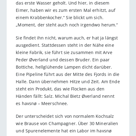
das erste Wasser geholt. Und hier, in diesem
Eimer, haben wir es zum ers­ten Mal erhitzt, auf
einem Krab­ben­kocher.“ Sie blickt um sich.
„Moment, der steht auch noch irgendwo herum.“
Sie findet ihn nicht, warum auch, er hat ja längst
ausgedient. Stattdessen steht in der Nähe eine
kleine Fabrik, sie führt sie zusammen mit Arve
Peder Øverland und dessen Bruder. Ein paar
Bottiche, hellglühende Lampen dicht darüber.
Eine Pipeline führt aus der Mitte des Fjords in die
Halle. Dann übernehmen Hitze und Zeit. Am Ende
steht ein Produkt, das wie Flocken aus den
Händen fällt: Salz. Michal Bietz Øverland nennt
es havsnø – Meerschnee.
Der unterscheidet sich von normalem Kochsalz
wie Brause von Champagner. Über 30 Mineralien
und Spurenelemente hat ein Labor im havsnø