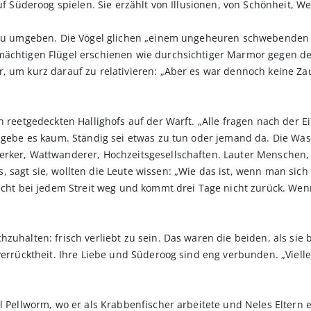
auf Süderoog spielen. Sie erzählt von Illusionen, von Schönheit,
g zu umgeben. Die Vögel glichen „einem ungeheuren schwebenden 
mächtigen Flügel erschienen wie durchsichtiger Marmor gegen de
, um kurz darauf zu relativieren: „Aber es war dennoch keine Zau
n reetgedeckten Hallighofs auf der Warft. „Alle fragen nach der E
de gebe es kaum. Ständig sei etwas zu tun oder jemand da. Die W
werker, Wattwanderer, Hochzeitsgesellschaften. Lauter Mensche
sagt sie, wollten die Leute wissen: „Wie das ist, wenn man sich h
icht bei jedem Streit weg und kommt drei Tage nicht zurück. Wenn
hzuhalten: frisch verliebt zu sein. Das waren die beiden, als sie
verrücktheit. Ihre Liebe und Süderoog sind eng verbunden. „Viellei
el Pellworm, wo er als Krabbenfischer arbeitete und Neles Eltern 