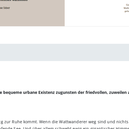
ne bequeme urbane Existenz zugunsten der friedvollen, zuweilen 
g zur Ruhe kommt. Wenn die Wattwanderer weg sind und nichts me
fende See. Und über allem schwebt ewig ein gigantischer Himmel