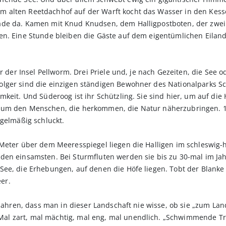
alten Reetdachhof auf der Warft kocht das Wasser in den Kesse
ade da. Kamen mit Knud Knudsen, dem Halligpostboten, der zwei
en. Eine Stunde bleiben die Gäste auf dem eigentümlichen Eiland
or der Insel Pellworm. Drei Priele und, je nach Gezeiten, die See
lger sind die einzigen ständigen Bewohner des Nationalparks Sc
keit. Und Süderoog ist ihr Schützling. Sie sind hier, um auf die
 um den Menschen, die herkommen, die Natur näherzubringen. 11
egelmäßig schluckt.
 Meter über dem Meeresspiegel liegen die Halligen im schleswig-
den einsamsten. Bei Sturmfluten werden sie bis zu 30-mal im Jah
See, die Erhebungen, auf denen die Höfe liegen. Tobt der Blanke
er.
 Jahren, dass man in dieser Landschaft nie wisse, ob sie „zum Lan
l zart, mal mächtig, mal eng, mal unendlich. „Schwimmende Tr