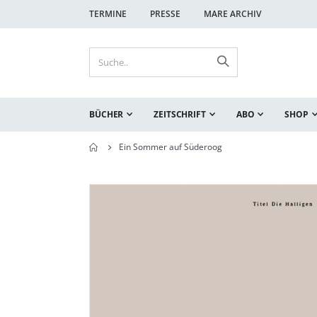
TERMINE
PRESSE
MARE ARCHIV
BÜCHER
ZEITSCHRIFT
ABO
SHOP
Ein Sommer auf Süderoog
Zum
Zum
Ende
Anfang
der
der
Bildgalerie
Bildgalerie
springen
springen