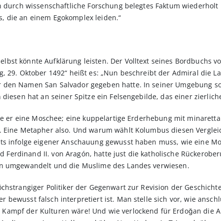
n durch wissenschaftliche Forschung belegtes Faktum wiederholt
, die an einem Egokomplex leiden.“
st könnte Aufklärung leisten. Der Volltext seines Bordbuchs von
, 29. Oktober 1492“ heißt es: „Nun beschreibt der Admiral die L
 den Namen San Salvador gegeben hatte. In seiner Umgebung sol
diesen hat an seiner Spitze ein Felsengebilde, das einer zierlich
re er eine Moschee; eine kuppelartige Erderhebung mit minarettart
. Eine Metapher also. Und warum wählt Kolumbus diesen Vergleic
rts infolge eigener Anschauung gewusst haben muss, wie eine M
und Ferdinand II. von Aragón, hatte just die katholische Rückerob
en umgewandelt und die Muslime des Landes verwiesen.
chstrangiger Politiker der Gegenwart zur Revision der Geschichte
bewusst falsch interpretiert ist. Man stelle sich vor, wie ansch
Kampf der Kulturen wäre! Und wie verlockend für Erdoğan die Au