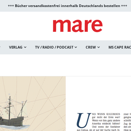
+++ Bücher versandkostenfrei innerhalb Deutschlands bestellen +++
VERLAG
TV / RADIO / PODCAST
CREW
MS CAPE RA