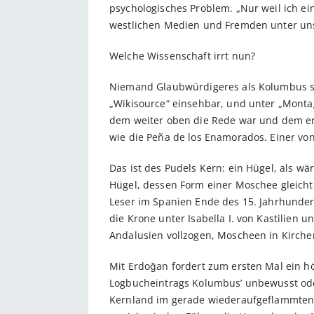
psychologisches Problem. „Nur weil ich ei
westlichen Medien und Fremden unter uns
Welche Wissenschaft irrt nun?
Niemand Glaubwürdigeres als Kolumbus selb
„Wikisource“ einsehbar, und unter „Montag
dem weiter oben die Rede war und dem er
wie die Peña de los Enamorados. Einer von 
Das ist des Pudels Kern: ein Hügel, als wä
Hügel, dessen Form einer Moschee gleicht
Leser im Spanien Ende des 15. Jahrhunde
die Krone unter Isabella I. von Kastilien 
Andalusien vollzogen, Moscheen in Kirch
Mit Erdoğan fordert zum ersten Mal ein hö
Logbucheintrags Kolumbus’ unbewusst oder 
Kernland im gerade wiederaufgeflammten 