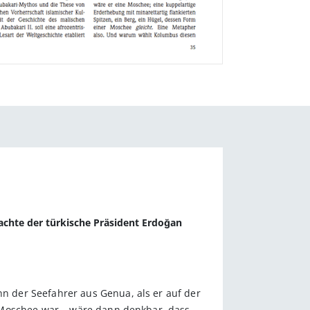
chte der türkische Präsident Erdoğan
 der Seefahrer aus Genua, als er auf der
 Moschee war – wäre dann denkbar, dass