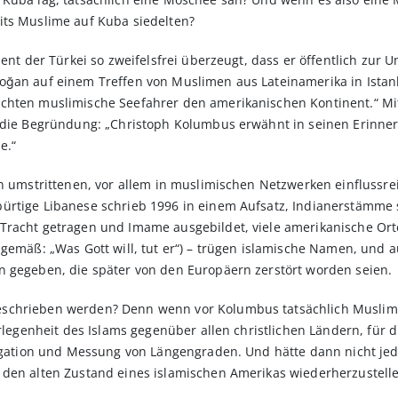
its Muslime auf Kuba siedelten?
dent der Türkei so zweifelsfrei überzeugt, dass er öffentlich zur
oğan auf einem Treffen von Muslimen aus Latein­amerika in Istan
chten muslimische Seefahrer den amerikanischen Kontinent.“ Mi
t die Be­gründung: „Christoph Kolumbus erwähnt in seinen Erinne
e.“
en umstrittenen, vor allem in muslimischen Netzwerken einflussr
ürtige Libanese schrieb 1996 in einem Aufsatz, Indianerstämme
Tracht getragen und Imame ausgebildet, viele amerikanische Orte
ngemäß: „Was Gott will, tut er“) – trügen islamische Namen, un
n gegeben, die später von den Europäern zerstört worden seien.
schrieben werden? Denn wenn vor Kolumbus tatsächlich Muslime
erlegenheit des Islams gegenüber allen christlichen Ländern, für 
igation und Messung von Längengraden. Und hätte dann nicht jeder
 den alten Zustand eines islamischen Amerikas wiederherzustell