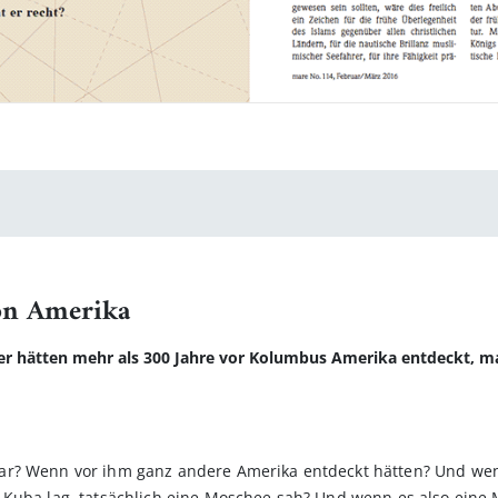
von Amerika
er hätten mehr als 300 Jahre vor Kolumbus Amerika entdeckt, ma
ar? Wenn vor ihm ganz andere Amerika entdeckt hätten? Und wenn
 Kuba lag, tatsächlich eine Moschee sah? Und wenn es also eine