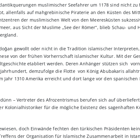
tlantikquerungen muslimischer Seefahrer um 1178 sind nicht zu 
t, allenfalls auf mahgrebinische Piraterie an den Küsten des Mit
chtzentren der muslimischen Welt von den Meeresküsten sukzessi
meer, aus Sicht der Muslime „See der Römer“, blieb Schau- und H
ergland.
doğan gewollt oder nicht in die Tradition islamischer Interpreten
se von der frühen Vorherrschaft islamischer Kultur. Mit der Ge
 Weltgeschichte etabliert werden. Deren Anhänger stützen sich vo
. Jahrhundert, demzufolge die Flotte von König Abubakaris all
m Jahr 1310 Amerika erreicht und dort lange vor den spanischen
 dünn – Vertreter des Afrozentrismus berufen sich auf überliefer
 Kolo­nialhistoriker für die mögliche Existenz des sagenhaften K
iesen, doch Einwände fechten den türkischen Präsidenten kei
reffens der Organisation für Islamische Zusammenarbeit in Istanb