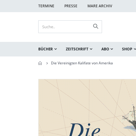
TERMINE
PRESSE
MARE ARCHIV
BÜCHER
ZEITSCHRIFT
ABO
SHOP
Die Vereinigten Kalifate von Amerika
Zum
Zum
Ende
Anfang
der
der
Bildgalerie
Bildgalerie
springen
springen