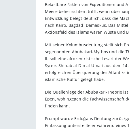
Belastbare Fakten von Expeditionen und A
Meere beherrschten, trifft, wenn überhaup
Entwicklung belegt deutlich, dass die Ma
nach Kairo, Bagdad, Damaskus. Das Mittel
Aktionsfeld des Islams waren Wüste und B
Mit seiner Kolumbusdeutung stellt sich Er
sogenannten Abubakari-Mythos und die The
II. soll eine afrozentristische Lesart der
Syrers Shihab al-Din al-Umari aus dem 14
erfolgreichen Überquerung des Atlantiks i
islamische Kultur gelegt habe.
Die Quellenlage der Abubakari-Theorie ist
Epen, wohingegen die Fachwissenschaft der
finden kann.
Prompt wurde Erdoğans Deutung zurückgew
Einlassung unterstellte er während eines T