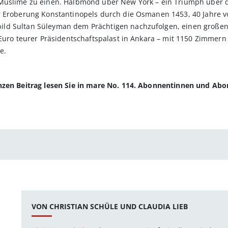
 Muslime zu einen. Halbmond über New York – ein Triumph über d
r Eroberung Konstantinopels durch die Osmanen 1453, 40 Jahre v
ld Sultan Süleyman dem Prächtigen nachzufolgen, einen großen 
Euro teurer Präsidentschaftspalast in Ankara – mit 1150 Zimmern 
e.
anzen Beitrag lesen Sie in mare No. 114. Abonnentinnen und Ab
VON CHRISTIAN SCHÜLE UND CLAUDIA LIEB