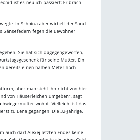
onid ist es neulich passiert: Er brach
bewegte. In Schoina aber wirbelt der Sand
aus Gänsefedern fegen die Bewohner
gegeben. Sie hat sich dagegengeworfen,
burtstagsgeschenk für seine Mutter. Ein
sen bereits einen halben Meter hoch
htturm, aber man sieht ihn nicht von hier
sind von Häuserleichen umgeben“, sagt
hwiegermutter wohnt. Vielleicht ist das
uerst zu Lena gegangen. Die 32-Jährige,
um auch darf Alexej letzten Endes keine
chen. Seit Monaten arbeite sie, ohne Geld