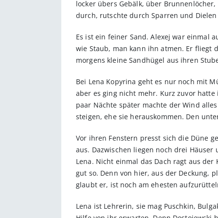
locker übers Gebälk, über Brunnenlöcher, e
durch, rutschte durch Sparren und Dielen
Es ist ein feiner Sand. Alexej war einmal 
wie Staub, man kann ihn atmen. Er fliegt
morgens kleine Sandhügel aus ihren Stube
Bei Lena Kopyrina geht es nur noch mit M
aber es ging nicht mehr. Kurz zuvor hatte
paar Nächte später machte der Wind alles 
steigen, ehe sie herauskommen. Den unter
Vor ihren Fenstern presst sich die Düne ge
aus. Dazwischen liegen noch drei Häuser 
Lena. Nicht einmal das Dach ragt aus der 
gut so. Denn von hier, aus der Deckung, pl
glaubt er, ist noch am ehesten aufzurüttel
Lena ist Lehrerin, sie mag Puschkin, Bulga
Hilfe von ihr erwarten. Denn Dostojewski h