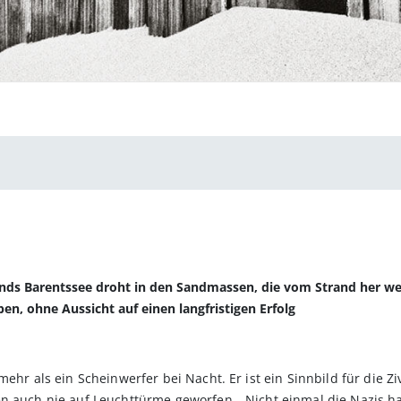
ands Barentssee droht in den Sandmassen, die vom Strand her we
n, ohne Aussicht auf einen langfristigen Erfolg
ehr als ein Scheinwerfer bei Nacht. Er ist ein Sinnbild für die Ziv
n auch nie auf Leuchttürme geworfen. „Nicht einmal die Nazis ha