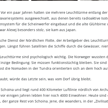
 Vor ein paar Jahren hatten sie mehrere Leuchttürme entlang de
avariesystems ausgewechselt, aus denen bereits radioaktive Isoto
ensystem für die Scheinwerfer eingebaut und die alte Glühbirne 
war Alexej besonders stolz, sie kam aus Japan.
ische Dienst der Nördlichen Flotte, der Arbeitgeber des Leuchttu
egen. Längst führen Satelliten die Schiffe durch die Gewässer, n
. „Leuchttürme sind psychologisch wichtig. Die Norweger wussten d
nzige Bedingung: Sie müssen funktionstüchtig bleiben. Sie sind 
elbst die Nomaden in der Tundra orientierten sich an dem hoch 
aubt, würde das Letzte sein, was vom Dorf übrig bleibt.
ßt Schoina und liegt rund 400 Kilometer Luftlinie nördlich von A
vor einigen Jahren lebten hier noch 4000 Einwohner. Heute sind e
j, der ganze Rest von Schoina. Jene, die woanders, in der „Zivil