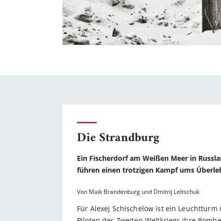
Die Strandburg
Ein Fischerdorf am Weißen Meer in Russl
führen einen trotzigen Kampf ums Überlebe
Von Maik Brandenburg und Dmitrij Leltschuk
Für Alexej Schischelow ist ein Leuchtturm m
Piloten des Zweiten Weltkriegs ihre Bombe