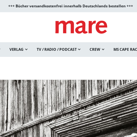
+++ Bücher versandkostenfrei innerhalb Deutschlands bestellen +++
VERLAG
TV / RADIO / PODCAST
CREW
MS CAPE RA