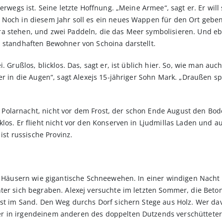
erwegs ist. Seine letzte Hoffnung. „Meine Armee“, sagt er. Er will 
 Noch in diesem Jahr soll es ein neues Wappen für den Ort geben
a stehen, und zwei Paddeln, die das Meer symbolisieren. Und eb
d standhaften Bewohner von Schoina darstellt.
i. Grußlos, blicklos. Das, sagt er, ist üblich hier. So, wie man a
er in die Augen“, sagt Alexejs 15-jähriger Sohn Mark. „Draußen spr
 der Polarnacht, nicht vor dem Frost, der schon Ende August den 
klos. Er flieht nicht vor den Konserven in Ljudmillas Laden und a
 ist russische Provinz.
den Häusern wie gigantische Schneewehen. In einer windigen Nach
nter sich begraben. Alexej versuchte im letzten Sommer, die Bet
ust im Sand. Den Weg durchs Dorf sichern Stege aus Holz. Wer dav
 in irgendeinem anderen des doppelten Dutzends verschütteter 