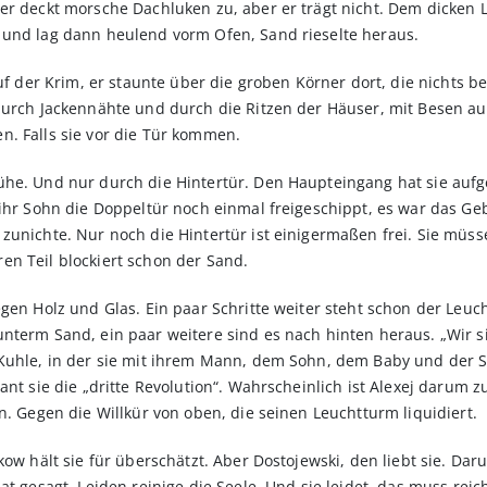
r deckt morsche Dachluken zu, aber er trägt nicht. Dem dicken Le
 und lag dann heulend vorm Ofen, Sand rieselte heraus.
auf der Krim, er staunte über die groben Körner dort, die nichts 
 durch Jackennähte und durch die Ritzen der Häuser, mit Besen 
n. Falls sie vor die Tür kommen.
ühe. Und nur durch die Hintertür. Den Haupteingang hat sie auf
 ihr Sohn die Doppeltür noch einmal freigeschippt, es war das Ge
zunichte. Nur noch die Hintertür ist einigermaßen frei. Sie müs
en Teil blockiert schon der Sand.
gen Holz und Glas. Ein paar Schritte weiter steht schon der Leuc
unterm Sand, ein paar weitere sind es nach hinten heraus. „Wir 
Kuhle, in der sie mit ihrem Mann, dem Sohn, dem Baby und der Sc
ant sie die „dritte Revolution“. Wahrscheinlich ist Alexej darum z
n. Gegen die Willkür von oben, die seinen Leuchtturm liquidiert.
kow hält sie für überschätzt. Aber Dostojewski, den liebt sie. Dar
at gesagt, Leiden reinige die Seele. Und sie leidet, das muss rei