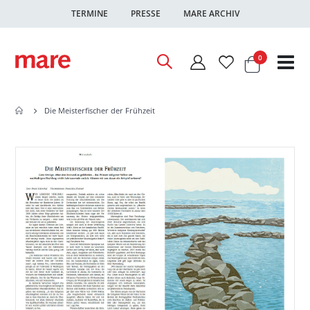
TERMINE
PRESSE
MARE ARCHIV
Warenkor
Artikel
0
Nav
ums
Die Meisterfischer der Frühzeit
Zum
Zum
Ende
Anfang
der
der
Bildgalerie
Bildgalerie
springen
springen