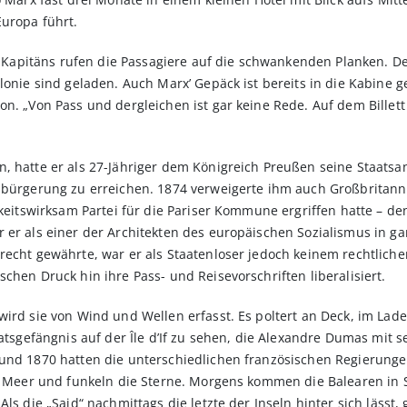
Europa führt.
es Kapitäns rufen die Passagiere auf die schwankenden Planken. De
lonie sind ge­laden. Auch Marx’ Gepäck ist bereits in die Kabine 
n. „Von Pass und dergleichen ist gar keine Rede. Auf dem Billett 
, hatte er als 27-Jähriger dem Königreich Preußen seine Staatsa
nbürgerung zu erreichen. 1874 verweigerte ihm auch Großbritannie
hkeitswirksam Partei für die Pariser Kommune ergriffen hatte – d
 er als einer der Architekten des europäischen Sozialismus in ga
recht gewährte, war er als Staatenloser jedoch keinem rechtlich
chen Druck hin ihre Pass- und Reisevorschriften liberalisiert.
wird sie von Wind und Wellen erfasst. Es poltert an Deck, im La
taatsgefängnis auf der Île d’If zu sehen, die Alexan­dre Dumas mi
 und 1870 hatten die unterschiedlichen französischen Regierung
as Meer und funkeln die Sterne. Morgens kommen die Balearen in S
Als die „Said“ nachmittags die letzte der Inseln hinter sich läss