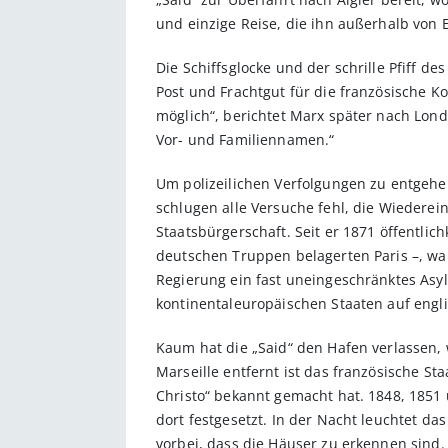
und einzige Reise, die ihn außerhalb von 
Die Schiffsglocke und der schrille Pfiff d
Post und Frachtgut für die französische Ko
möglich“, berichtet Marx später nach Londo
Vor- und Familiennamen.“
Um polizeilichen Verfolgungen zu entgehen
schlugen alle Versuche fehl, die Wiederei
Staatsbürgerschaft. Seit er 1871 öffentlic
deutschen Truppen belagerten Paris –, war
Regierung ein fast uneingeschränktes Asyl
kontinentaleuropäischen Staaten auf englis
Kaum hat die „Said“ den Hafen verlassen, 
Marseille entfernt ist das französische S
Christo“ bekannt gemacht hat. 1848, 1851
dort festgesetzt. In der Nacht leuchtet d
vorbei, dass die Häuser zu erkennen sind. 