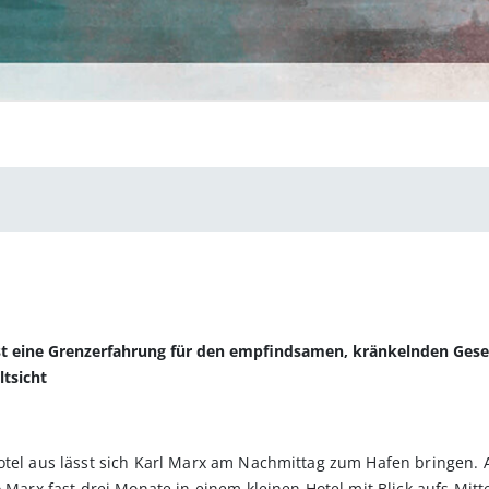
 ist eine Grenzerfahrung für den empfindsamen, kränkelnden Gesel
tsicht
otel aus lässt sich Karl Marx am Nachmittag zum Hafen bringen. 
o Marx fast drei Monate in einem kleinen Hotel mit Blick aufs Mitt