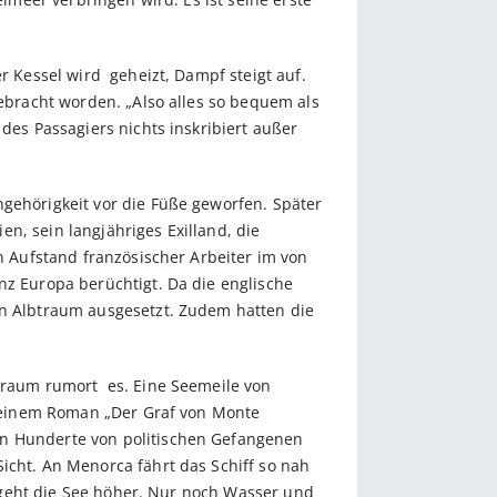
r Kessel wird geheizt, Dampf steigt auf.
gebracht worden. „Also alles so bequem als
des Passagiers nichts inskribiert außer
ngehörigkeit vor die Füße geworfen. Später
n, sein langjähriges Exilland, die
en Aufstand französischer Arbeiter im von
nz Europa berüchtigt. Da die englische
en Albtraum ausgesetzt. Zudem hatten die
deraum rumort es. Eine Seemeile von
t seinem Roman „Der Graf von Monte
en Hunderte von politischen Gefangenen
icht. An Menorca fährt das Schiff so nah
t, geht die See höher. Nur noch Wasser und