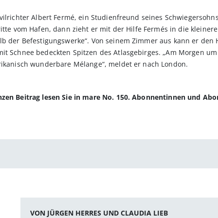
vilrichter Albert Fermé, ein Studienfreund seines Schwiegersohns
itte vom Hafen, dann zieht er mit der Hilfe Fermés in die kleinere
halb der Befestigungswerke“. Von seinem Zimmer aus kann er de
mit Schnee bedeckten Spitzen des Atlas­gebirges. „Am Morgen um 
afrikanisch wunderbare Mélange“, meldet er nach London.
anzen Beitrag lesen Sie in mare No. 150. Abonnentinnen und Ab
VON JÜRGEN HERRES UND CLAUDIA LIEB