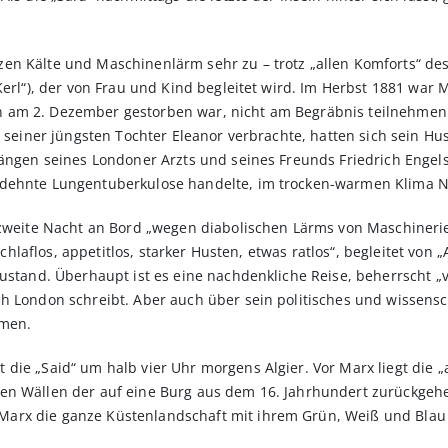
n Kälte und Maschinenlärm sehr zu – trotz „allen Komforts“ des „
Kerl“), der von Frau und Kind begleitet wird. Im Herbst 1881 war M
 am 2. Dezember gestorben war, nicht am Begräbnis teilnehmen 
ng seiner jüngsten Tochter Eleanor verbrachte, hatten sich sein H
rängen seines Londoner Arzts und seines Freunds Friedrich Engels
edehnte Lungentuberkulose handelte, im trocken-warmen Klima N
 zweite Nacht an Bord „wegen diabolischen Lärms von Maschinerie,
 „schlaflos, appetitlos, starker Husten, etwas ratlos“, begleitet v
 Zustand. Überhaupt ist es eine nachdenkliche Reise, beherrscht
h London schreibt. Aber auch über sein politisches und wissensc
umen.
die „Said“ um halb vier Uhr morgens Algier. Vor Marx liegt die „
en Wällen der auf eine Burg aus dem 16. Jahrhundert zurückgeh
rx die ganze Küstenlandschaft mit ihrem Grün, Weiß und Blau s