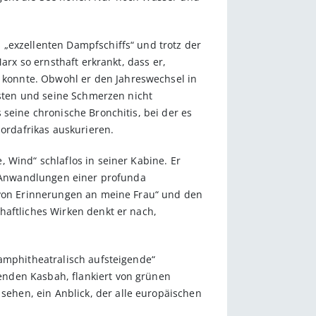
ex­zel­lenten Dampfschiffs“ und trotz der
arx so ernsthaft erkrankt, dass er,
konnte. Obwohl er den Jahreswechsel in
usten und seine Schmerzen nicht
 seine chronische Bronchitis, bei der es
ordafrikas auskurieren.
 Wind“ schlaflos in seiner Kabine. Er
on „Anwandlungen einer profunda
 „von Erinnerungen an meine Frau“ und den
haftliches Wirken denkt er nach,
amphithea­tralisch aufsteigende“
enden Kasbah, flankiert von grünen
ehen, ein Anblick, der alle europäischen