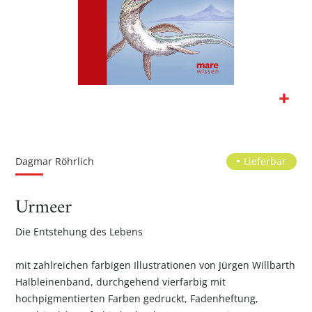
Zum
Anfang
der
Dagmar Röhrlich
Lieferbar
Bildgalerie
springen
Urmeer
Die Entstehung des Lebens
mit zahlreichen farbigen Illustrationen von Jürgen Willbarth
Halbleinenband, durchgehend vierfarbig mit
hochpigmentierten Farben gedruckt, Fadenheftung,