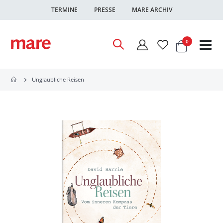
TERMINE
PRESSE
MARE ARCHIV
Warenkor
Artikel
0
Nav
ums
Unglaubliche Reisen
Zum
Ende
der
Bildgalerie
springen