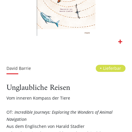
Zum
Anfang
der
David Barrie
Lieferbar
Bildgalerie
springen
Unglaubliche Reisen
Vom inneren Kompass der Tiere
OT:
Incredible Journeys: Exploring the Wonders of Animal
Navigation
Aus dem Englischen von Harald Stadler