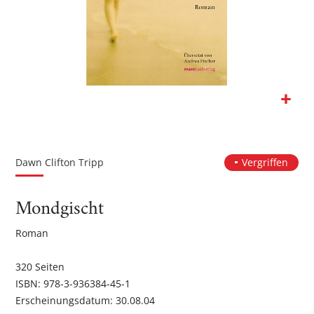
Zum
Anfang
der
Dawn Clifton Tripp
Vergriffen
Bildgalerie
springen
Mondgischt
Roman
320 Seiten
ISBN: 978-3-936384-45-1
Erscheinungsdatum: 30.08.04