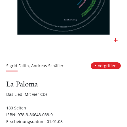
Zum
Anfang
der
Sigrid Faltin, Andreas Schäfler
Vergriffen
Bildgalerie
springen
La Paloma
Das Lied. Mit vier CDs
180 Seiten
ISBN: 978-3-86648-088-9
Erscheinungsdatum: 01.01.08