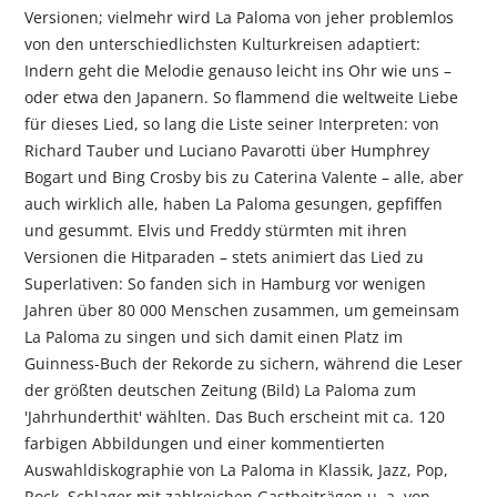
Versionen; vielmehr wird La Paloma von jeher problemlos
von den unterschiedlichsten Kulturkreisen adaptiert:
Indern geht die Melodie genauso leicht ins Ohr wie uns –
oder etwa den Japanern. So flammend die weltweite Liebe
für dieses Lied, so lang die Liste seiner Interpreten: von
Richard Tauber und Luciano Pavarotti über Humphrey
Bogart und Bing Crosby bis zu Caterina Valente – alle, aber
auch wirklich alle, haben La Paloma gesungen, gepfiffen
und gesummt. Elvis und Freddy stürmten mit ihren
Versionen die Hitparaden – stets animiert das Lied zu
Superlativen: So fanden sich in Hamburg vor wenigen
Jahren über 80 000 Menschen zusammen, um gemeinsam
La Paloma zu singen und sich damit einen Platz im
Guinness-Buch der Rekorde zu sichern, während die Leser
der größten deutschen Zeitung (Bild) La Paloma zum
'Jahrhunderthit' wählten. Das Buch erscheint mit ca. 120
farbigen Abbildungen und einer kommentierten
Auswahldiskographie von La Paloma in Klassik, Jazz, Pop,
Rock, Schlager mit zahlreichen Gastbeiträgen u. a. von