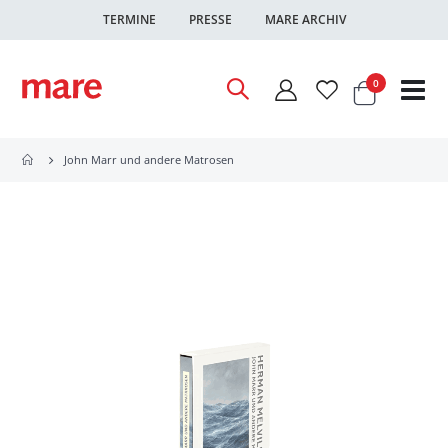
TERMINE
PRESSE
MARE ARCHIV
Warenkor
Artikel
0
Nav
ums
John Marr und andere Matrosen
Zum
Ende
der
Bildgalerie
springen