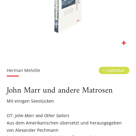
Zum
Anfang
der
Herman Melville
Lieferbar
Bildgalerie
springen
John Marr und andere Matrosen
Mit einigen Seestücken
OT:
John Marr and Other Sailors
Aus dem Amerikanischen übersetzt und herausgegeben
von Alexander Pechmann