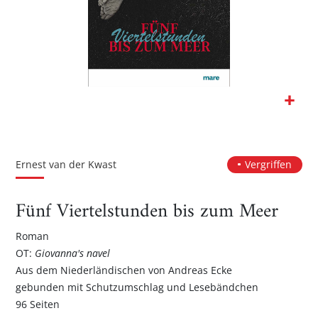
Zum
Anfang
der
Ernest van der Kwast
Vergriffen
Bildgalerie
springen
Fünf Viertelstunden bis zum Meer
Roman
OT:
Giovanna's navel
Aus dem Niederländischen von Andreas Ecke
gebunden mit Schutzumschlag und Lesebändchen
96 Seiten