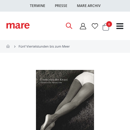
TERMINE
PRESSE
MARE ARCHIV
Warenkor
Artikel
0
Nav
ums
Fünf Viertelstunden bis zum Meer
Zum
Ende
der
Bildgalerie
springen