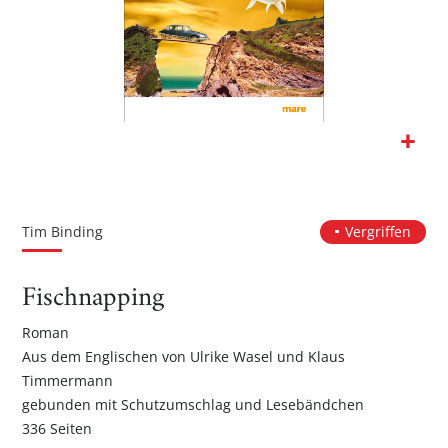
Zum
Anfang
der
Tim Binding
Vergriffen
Bildgalerie
springen
Fischnapping
Roman
Aus dem Englischen von Ulrike Wasel und Klaus
Timmermann
gebunden mit Schutzumschlag und Lesebändchen
336 Seiten