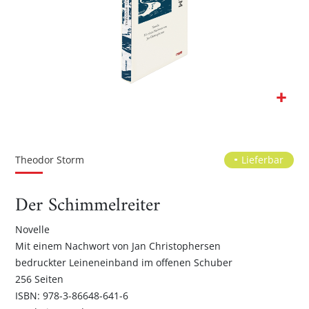
Zum
Anfang
der
Theodor Storm
Lieferbar
Bildgalerie
springen
Der Schimmelreiter
Novelle
Mit einem Nachwort von Jan Christophersen
bedruckter Leineneinband im offenen Schuber
256 Seiten
ISBN: 978-3-86648-641-6