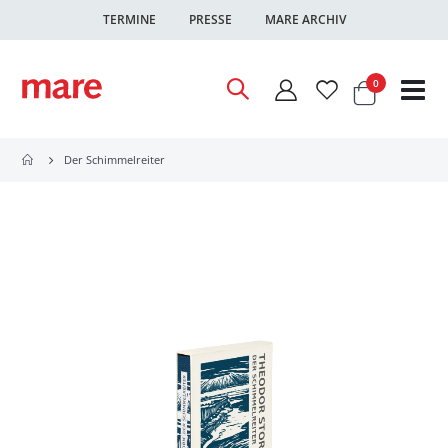
TERMINE
PRESSE
MARE ARCHIV
Warenkor
Artikel
0
Nav
ums
Der Schimmelreiter
Zum
Ende
der
Bildgalerie
springen