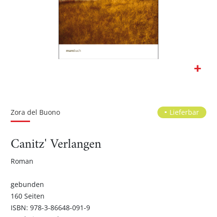
Zum
Anfang
der
Zora del Buono
Lieferbar
Bildgalerie
springen
Canitz' Verlangen
Roman
gebunden
160 Seiten
ISBN: 978-3-86648-091-9