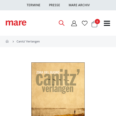
TERMINE
PRESSE
MARE ARCHIV
Warenkor
Artikel
0
Nav
ums
Canitz' Verlangen
Zum
Ende
der
Bildgalerie
springen