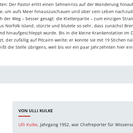
en: Der Pastor erlitt einen Sehnenriss auf der Wanderung hinauf 
gte, um aufs Meer hinauszuschauen und über sein Leben nachzud
ch der Weg – besser gesagt: die Kletterpartie – zum einzigen Str
h aus Norfolk Island, stürzte und blutete so sehr, dass zunächst 
nd hinaufgeschleppt wurde. Bis in die kleine Krankenstation im Do
t, der zufällig auf Pitcairn weilte; er konnte sie mit 19 Stichen n
 die Stelle übrigens, weil bis vor ein paar Jahrzehnten hier ein S
VON ULLI KULKE
Ulli Kulke
, Jahrgang 1952, war Chefreporter für Wissens