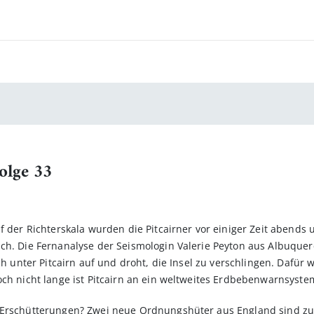
Folge 33
f der Richterskala wurden die Pitcairner vor einiger Zeit abends 
ich. Die Fernanalyse der Seismologin Valerie Peyton aus Albuqu
ich unter Pitcairn auf und droht, die Insel zu verschlingen. Dafü
och nicht lange ist Pitcairn an ein weltweites Erdbebenwarnsyst
e Erschütterungen? Zwei neue Ordnungshüter aus England sind z