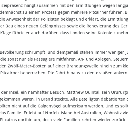
olizeipräsenz hängt zusammen mit den Ermittlungen wegen langjä
 demnächst zu einem Prozess gegen mehrere Pitcairner führen. Bü
die Anwesenheit der Polizisten beklagt und erklärt, die Ermittlung
 der Bau eines neuen Gefängnisses sowie die Renovierung des Ger
Klage führte er auch darüber, dass London seine Kolonie zuneh
e Bevölkerung schrumpft, und demgemäß stehen immer weniger j
die sonst nur als Passagiere mitfahren. An- und Ablegen, Steue
 den Zwölf-Meter-Booten auf einer Brandungswelle hinein zum kl
 Pitcairner beherrschen. Die Fahrt hinaus zu den draußen ankern
f der Insel, ein namhafter Besuch. Matthew Quintal, sein Urururg
kommen waren, in Brand steckte. Alle Beteiligten debattierten d
sollten nicht auf die Galgenvögel aufmerksam werden. Und es sol
das Familie. Er lebt auf Norfolk Island bei Australien, Wohnsitz 
Pitcairns dorthin um, doch viele Familien kehrten wieder zurück.