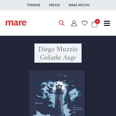
TERMINE
PRESSE
MARE ARCHIV
Warenkor
Artikel
0
Nav
ums
Diego Muzzio
Goliaths Auge