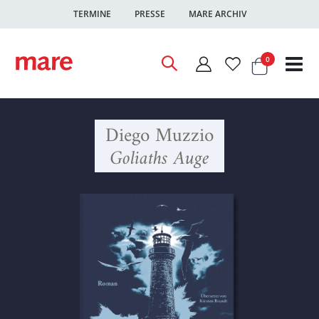
TERMINE
PRESSE
MARE ARCHIV
Warenkor
Artikel
0
Nav
ums
Diego Muzzio
Goliaths Auge