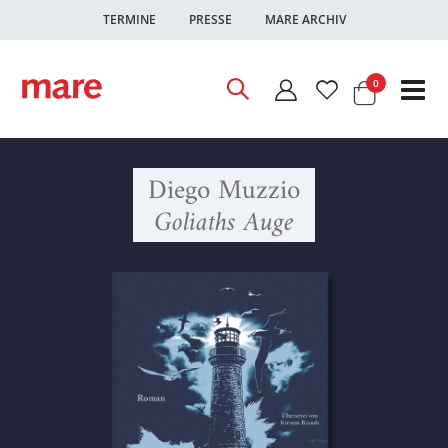
TERMINE
PRESSE
MARE ARCHIV
Warenkor
Artikel
0
Nav
ums
Diego Muzzio
Goliaths Auge