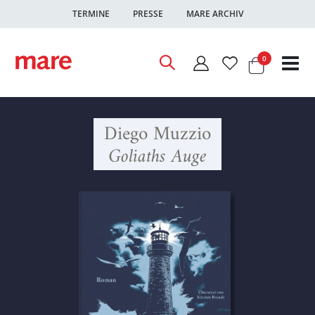
TERMINE
PRESSE
MARE ARCHIV
Warenkor
Artikel
0
Nav
ums
Diego Muzzio
Goliaths Auge