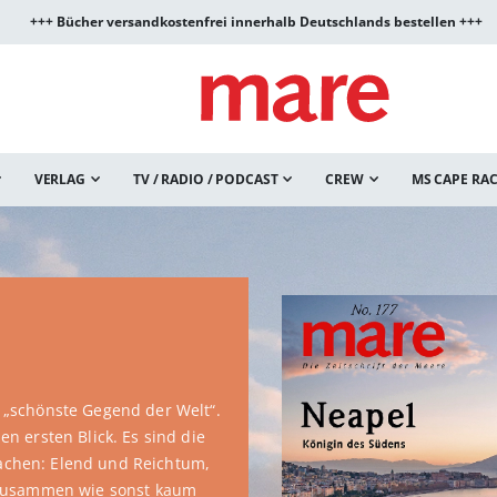
+++ Bücher versandkostenfrei innerhalb Deutschlands bestellen +++
VERLAG
TV / RADIO / PODCAST
CREW
MS CAPE RA
tevenson, so schaurig wie