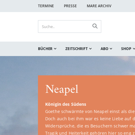
TERMINE
PRESSE
MARE ARCHIV
BÜCHER
ZEITSCHRIFT
ABO
SHOP
Diego Muzzio
Goliaths Auge
So verstörend wie Poe, so raffiniert wie S
Shelley.