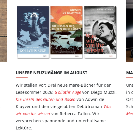
MA
UNSERE NEUZUGÄNGE IM AUGUST
Uns
Wir stellen vor: Drei neue mare-Bücher für den
in 
Lesesommer 2026:
Goliaths Auge
von Diego Muzzi,
Ost
Die Inseln des Guten und Bösen
von Adwin de
Sc
s
Kluyver und den vielgelobten Debütroman
Was
Me
n
wir von ihr wissen
von Rebecca Fallon. Wir
versprechen spannende und unterhaltsame
Lektüre.