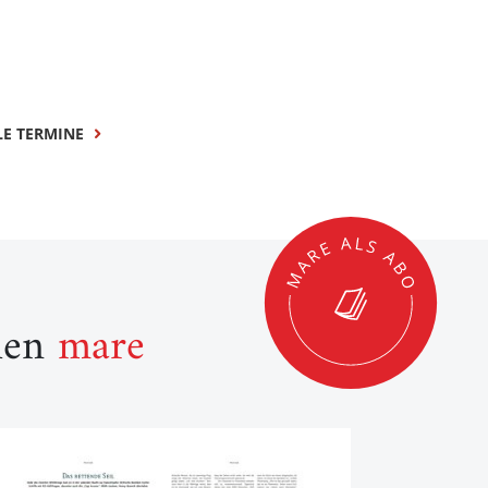
LE TERMINE
llen
mare