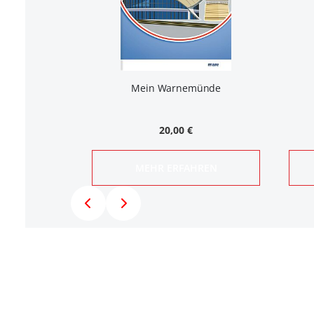
 wissen
Mein Warnemünde
20,00 €
HREN
MEHR ERFAHREN