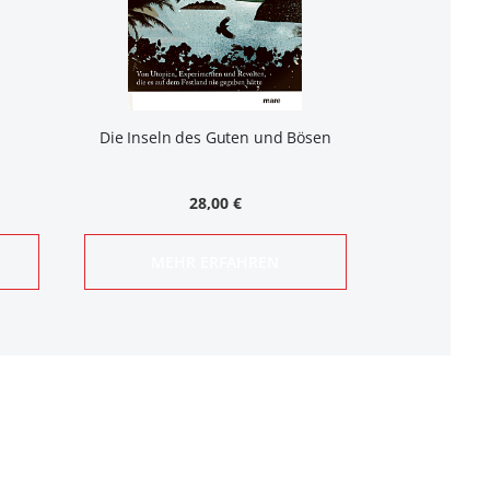
Die Inseln des Guten und Bösen
Sommer 
28,00 €
MEHR ERFAHREN
MEH